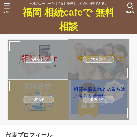
一杯のコーヒーだけで女性税理士に相続を相談できる。
福岡 相続cafeで 無料
MENU
SEARCH
相談
相続かふぇ
ゆずりカフェ
お問合せ
参考サイト
代表プロフィール